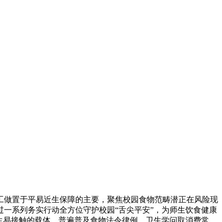
做置于平易近生保障的主要，聚焦校园食物范畴潜正在风险现
一系列务实行动全方位守护校园“舌尖平安”，为师生饮食健康
生易接触的载体，普遍普及食物法令律例、卫生学问取消费常