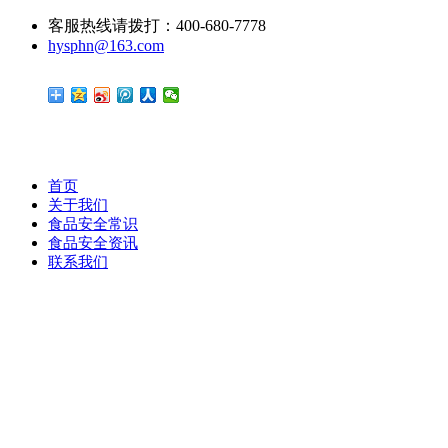
客服热线请拨打：400-680-7778
hysphn@163.com
首页
关于我们
食品安全常识
食品安全资讯
联系我们