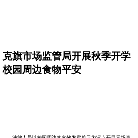
克旗市场监管局开展秋季开学
校园周边食物平安
法律人员以校园周边的食物发卖单元为沉点开展示场查