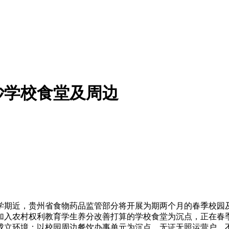
抄学校食堂及周边
开学期近，贵州省食物药品监管部分将开展为期两个月的春季校园
加入农村权利教育学生养分改善打算的学校食堂为沉点，正在春
成立环境；以校园周边餐饮办事单元为沉点，无证无照运营户，