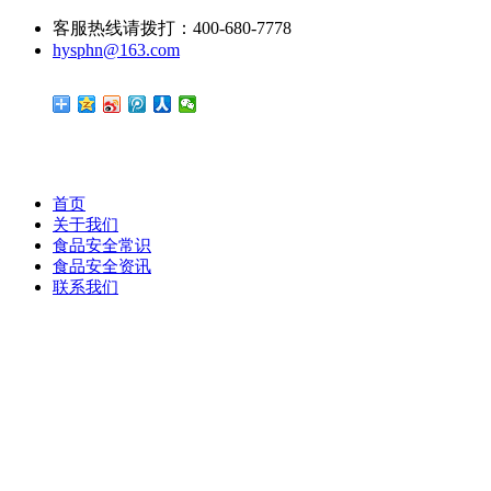
客服热线请拨打：400-680-7778
hysphn@163.com
首页
关于我们
食品安全常识
食品安全资讯
联系我们