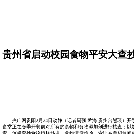
贵州省启动校园食物平安大查
央广网贵阳2月24日动静（记者周强 孟海 贵州台熊瑛）
食堂正在春季开餐前对所有的食物和食物添加剂进行核查；以
查，沉点查抄食物留样环境、食物进货检验、索证索票和台帐