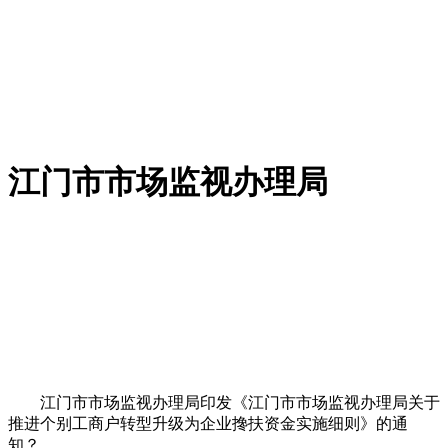
江门市市场监视办理局
江门市市场监视办理局印发《江门市市场监视办理局关于
推进个别工商户转型升级为企业搀扶资金实施细则》的通
知？。