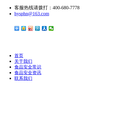
客服热线请拨打：400-680-7778
hysphn@163.com
首页
关于我们
食品安全常识
食品安全资讯
联系我们