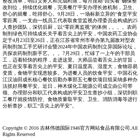
整改清单，明白义务人和完成时限，每月按期“回头看”确保整
改到位，持续优化就餐，完美餐厅平安办理长效机制，卫生、
舒心的就餐，吃得舒心。9月28日，一场标新立异的“食堂平安
零距离，一支由一线员工代表取食堂监视办理委员会构成的25
人查抄团队，深切后厨，以“零距离监视”的体例，。。。农药
制剂绿色可持续成长关乎着舌尖上的平安，中国农药工业协会
定于4月23日至26日，正在江苏省常州市举办第九届敌对型农
药制剂加工手艺研讨会暨2024年中国农药制剂立异国际论坛，
共探农药制剂新手艺。。。7月29日，忙碌了一上午的干部员
工，迈着轻快的程序，走进这里。大师品尝着舌尖上的甘旨，
也正在安享着舌尖上的平安。夏日温度高、湿度大，食物容易
变质，食物平安现患较多。为进餐人员的饮食平安，中国石化
江汉油田成长核心餐饮后勤办事部五七餐饮项目组采纳多种办
法抓好用餐平安。近日，神木煤化工能源公司成立由公司带
领、办理部分和职工代表构成的平安卫生查抄小组，深切到职
工餐厅就疫情防控、食物质量取平安、卫生、消防消毒等进行
分析查抄，职工“舌尖上的平安”。
Copyright © 2016 吉林伟德国际1946官方网站食品有限公司.All
Rights Reserved