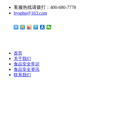
客服热线请拨打：400-680-7778
hysphn@163.com
首页
关于我们
食品安全常识
食品安全资讯
联系我们