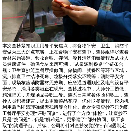
本次查抄紧扣职工用餐平安焦点，将食物平安、卫生、消防平
安做为三大沉点范畴。正在食物平安核查中，查抄组详尽查看
食材采购渠道、验收台账、存储、餐具清洗消毒流程及从业人
员健康证件，确保食材来历可溯，“从泉源到餐桌”全链条合
规；卫生查抄笼盖餐厅操做间、储物间、就餐区等环节区域，
沉点排查卫生洁净死角、垃圾分类落实环境等；消防平安方
面，现场核验消防器材无效期、应急通道通顺性及电气设备平
安形态，消弭各类潜正在现患。查抄过程中，大师分工协做、
精准把关，并现场品尝职工餐。连系日常就餐体验和职工，查
抄人员积极建言，提出更新菜品花腔、优化取餐流程、绞肉机
利用后当即清理确保无残留等合理化。此次专项查抄不只为职
工餐厅平安办理“评脉问诊”，进行了全方位“体检”，让查抄不
只是“挑问题”，仍是“解难题”，更搭建了“部分协同、职工参
取”的沟通平台。后续，公司将针对查抄发觉的细节问题制定