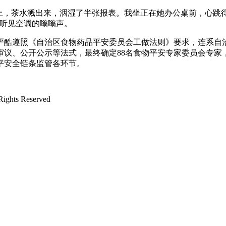
，茶水溅出来，洇湿了半张报表。我坐正在她办公桌前，心跳得
能听见空调的嗡嗡声。
酷遵照《自治区食物药品平安委员会工做法则》要求，连系自治
审议、公开公示等法式，最终确定88名食物平安专家委员会专家
平安全链条监管各环节。
ts Reserved