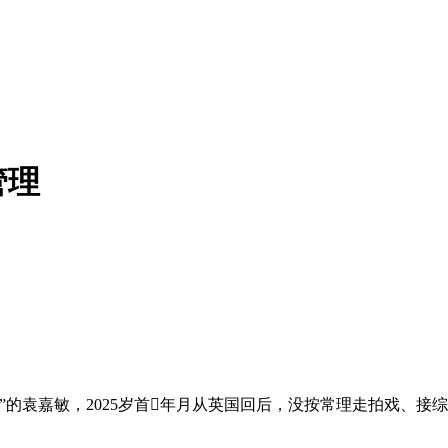
管理
”的袁嘉敏，2025岁首年月从英国回后，没按常理走拍戏、