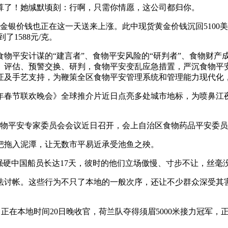
算了！她缄默顷刻：行啊，只需你情愿，这公司都归你。
银价钱也正在这一天送来上涨。此中现货黄金价钱沉回5100美
了1588元/克。
安计谋的“建言者”、食物平安风险的“研判者”、食物财产成长
、评估、预警交换、研判，食物平安变乱应急措置，严沉食物平
证及手艺支持，为鞭策全区食物平安管理系统和管理能力现代化，
年春节联欢晚会》全球推介片近日点亮多处城市地标，为喷鼻江夜
物平安专家委员会会议近日召开，会上自治区食物药品平安委员
拖入泥潭，让无数市平易近承受池鱼之殃。
强硬中国船员长达17天，彼时的他们立场傲慢、寸步不让，丝毫
讨帐。这些行为不只了本地的一般次序，还让不少群众深受其害
正在本地时间20日晚收官，荷兰队夺得须眉5000米接力冠军，