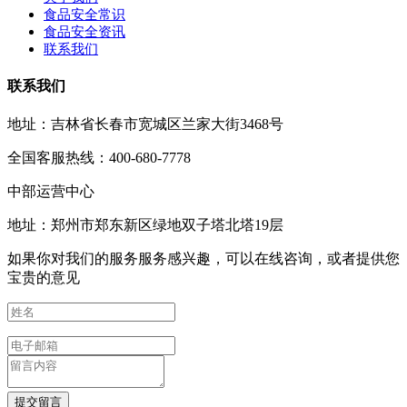
食品安全常识
食品安全资讯
联系我们
联系我们
地址：吉林省长春市宽城区兰家大街3468号
全国客服热线：400-680-7778
中部运营中心
地址：郑州市郑东新区绿地双子塔北塔19层
如果你对我们的服务服务感兴趣，可以在线咨询，或者提供您
宝贵的意见
提交留言