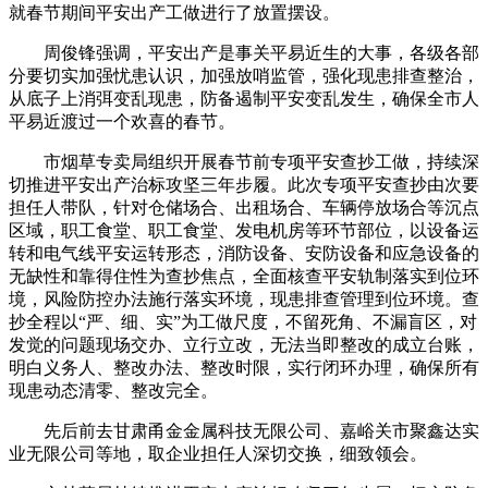
就春节期间平安出产工做进行了放置摆设。
周俊锋强调，平安出产是事关平易近生的大事，各级各部
分要切实加强忧患认识，加强放哨监管，强化现患排查整治，
从底子上消弭变乱现患，防备遏制平安变乱发生，确保全市人
平易近渡过一个欢喜的春节。
市烟草专卖局组织开展春节前专项平安查抄工做，持续深
切推进平安出产治标攻坚三年步履。此次专项平安查抄由次要
担任人带队，针对仓储场合、出租场合、车辆停放场合等沉点
区域，职工食堂、职工食堂、发电机房等环节部位，以设备运
转和电气线平安运转形态，消防设备、安防设备和应急设备的
无缺性和靠得住性为查抄焦点，全面核查平安轨制落实到位环
境，风险防控办法施行落实环境，现患排查管理到位环境。查
抄全程以“严、细、实”为工做尺度，不留死角、不漏盲区，对
发觉的问题现场交办、立行立改，无法当即整改的成立台账，
明白义务人、整改办法、整改时限，实行闭环办理，确保所有
现患动态清零、整改完全。
先后前去甘肃甬金金属科技无限公司、嘉峪关市聚鑫达实
业无限公司等地，取企业担任人深切交换，细致领会。