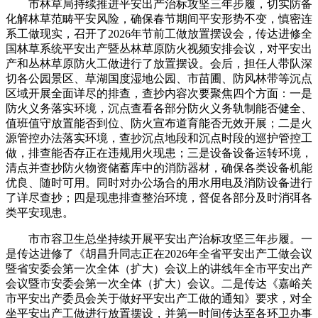
市林草局持续推进平安出产治标攻坚三年步履，切实防备
化解林草范畴平安风险，确保春节期间平安形势不变，慎密连
系工做现实，召开了2026年节前工做放置摆设会，传达进修全
国林草系统平安出产暨丛林草原防火视频安排会议，对平安出
产和丛林草原防火工做进行了放置摆设。会后，担任人带队深
切各公园景区、草湖国度湿地公园、市苗圃、防风林带等沉点
区域开展全面详尽的排查，查抄内容次要聚焦四个方面：一是
防火义务落实环境，沉点查看各部分防火义务轨制能否健全、
值班值守放置能否到位、防火宣布道育能否无效开展；二是火
源管控办法落实环境，查抄沉点地段和沉点时段的巡护管控工
做，排查能否存正在违规用火现患；三是设备设备运转环境，
清点并查抄防火物资储蓄库中的消防器材，确保各类设备机能
优良、随时可用。同时对办公场合的用水用电及消防设备进行
了详尽查抄；四是现患排查整治环境，督促各部分及时消弭各
类平安现患。
市市容卫生总坐持续开展平安出产治标攻坚三年步履。一
是传达进修了《胡昌升同志正在2026年全省平安出产工做会议
暨省安委会第一次全体（扩大）会议上的讲线年全市平安出产
会议暨市安委会第一次全体（扩大）会议。二是传达《嘉峪关
市平安出产委员会关于做好平安出产工做的通知》要求，对全
坐平安出产工做进行放置摆设，并第一时间传达至各环卫办事