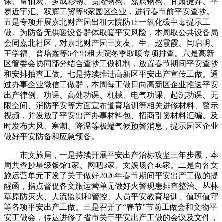
保、富佰宏、多成彩钢、贵隆钢构、嘉晨钢构、甘肃捷昇、平
易近宇汇、双辉工贸等8家园区企业，进行春节前平安查抄。
五是专项开展嘉北财产园出租大院防止一氧化碳中毒提示工
做。为防备无供暖设备群体取暖平安风险，本周取公共设备局
会同嘉北社区，对嘉北财产园王文友、生、赵霞霞、闫启明、
王学福、晋培鑫等6个出租大院冬季取暖专项排查。六是高新
区管委会协同部分结合查抄工做机制，放置春节期间平安查抄
和安排抽查工做。七是持续推进高新区平安出产宣传工做。通
过办事企业微信工做群，本周每工做日向高新区企业推送平安
出产律例、功课、高处功课、机械、电气功课、起沉功课、无
限空间、消防平安等方面宣布道育培训等相关进修材料、警示
视频，并发放了平安出产办事材料包、招商引资材料汇编。及
时发布大风、寒潮、降温等极端气候预警消息，提示园区企业
做好平安防备和应急预备。
市文旅局，一是持续开展平安出产治标攻坚三年步履，本
周共查抄星级饭馆1家、网吧3家、文娱场合46家。二是向各文
旅运营单元下发了关于做好2026年春节期间平安出产工做的提
醒函，指点督促各文旅运营单元做好火警现患排查整治、丛林
草原防灭火、人流监测和管控、人员平安教育培训、值班值守
等各项平安出产工做。三是召开了“春节”节前工做会和文物平
安工做会，传达进修了省市关于平安出产工做的会议及文件，