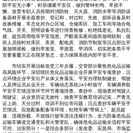
防平安无小事”，时辰绷紧平安弦，做到警钟长鸣、常抓不
懈。放置专职人员按期对消防栓、灭火器、消防水带等消防设
备器材开展全面查抄、登记和，对过时、失效、损坏设备及时
改换维修，常态化对办公区域、仓储库区、加工车间等场合电
气线、开关、照明设备等进行排查检修，杜绝线老化、私拉乱
接、超负荷用电等平安现患。严酷落实夜间值班放哨轨制，值
班人员按时对库区、库房、配电房、消防节制室等沉点部位开
展放哨巡检，做到早发觉、早措置、早消弭，切实把各类不平
安要素覆灭正在萌芽形态，全力保障系统内部平安不变。
市结实开展治标攻坚三年步履，交管部分聚焦危化品运输
高风险环节，深切辖区危化品运输企业开展平安专项查抄，沉
点环绕企业平安出产从体义务落实、平安办理轨制健全、驾驶
人及押运员从业天分、车辆动态系统24小时值守、车辆调养取
平安手艺情况等环节环节逐项排查。查抄中，现场查对驾驶人
驾驶证、从业资历证无效性，抽查平安教育培训记实，严查无
证上岗、天分过时、培训不到位等问题；沉点查抄车辆平安手
艺情况、应急配备配备等环境，杜绝车辆“带病上”、超员超
速、违规拆载、不按线行驶等违法违规行为，全力防备危化品
运输车辆道交通变乱和火警变乱，确保危化品运输全流程平安
可控。治安部分！一是结合多部分（发改委、应急局、市场监