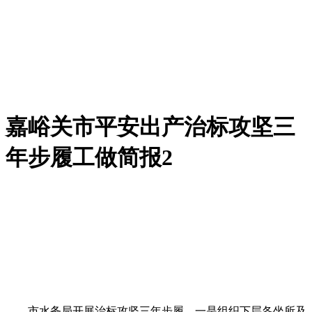
嘉峪关市平安出产治标攻坚三
年步履工做简报2
市水务局开展治标攻坚三年步履，一是组织下层各坐所及