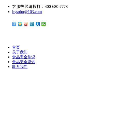
客服热线请拨打：400-680-7778
hysphn@163.com
首页
关于我们
食品安全常识
食品安全资讯
联系我们