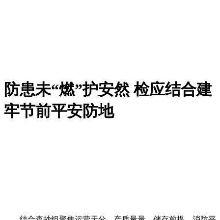
防患未“燃”护安然 检应结合建
牢节前平安防地
结合查抄组聚焦运营天分、产质量量、储存前提、消防平