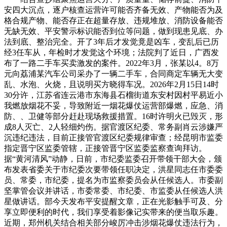
安四大沉点，逐户核查运营许可能否齐备无效、产物能否为及
格合规产物、能否存正在超量存放、违规堆放、消防设备能否
无缺无效、平安警示标识能否到位等问题，做到现患见底、办
法到底、整治完全。开了3年后才发觉竟是凶车，变乱后已历
经3任车从，年检时才发觉这个环境；法院判了近日，广西发
布了一路二手车买卖激发的案件。2022年3月，张某以4。8万
元向荔浦某汽车公司采办了一辆二手车，合同商定车辆无大变
乱、水泡、火烧，且说明买方晓得车况。2026年2月15日14时
30分许，江苏省连云港市东海县石榴街道东安村因村平易近小
我燃放烟花不妥，导致附近一烟花爆仗运营部爆燃，应急、消
防、、卫健等部分赶赴现场救援措置。16时许明火已毁灭，形
成8人灭亡、2人轻细灼伤。据官渡区纪委、常务副肖云涉嫌严
沉违纪违法，目前正接管官渡区纪委规律审查；经昆明市监委
指定晋宁区监委管辖，正接管晋宁区监委监察查询拜访。
据“黄河清风”动静，日前，市纪委监委召开带领干部大会，颁
布发表省委关于市纪委次要带领任职决定，洪星同志任市委委
员、常委，市纪委，提名为市监察委员会从任候选人。市委副
坚掌管会议并讲话，市委常委、市纪委、市监委从任候选人洪
星做讲话。部今天发布平安提醒文章，正在光影触手可及、分
享立即便利的时代，我们享受着影像记实带来的便当取乐趣。
近期，郑州机关结合相关部分峻厉冲击涉烟花爆仗违法行为，