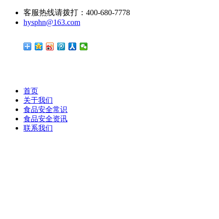
客服热线请拨打：400-680-7778
hysphn@163.com
首页
关于我们
食品安全常识
食品安全资讯
联系我们