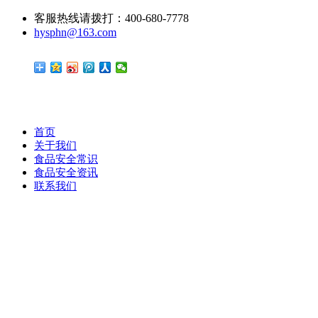
客服热线请拨打：400-680-7778
hysphn@163.com
首页
关于我们
食品安全常识
食品安全资讯
联系我们