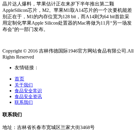
晶片达人爆料，苹果估计正在来岁下半年推出第二颗
AppleSilicon芯片，M2。苹果M1取A14芯片的一个次要机能差
别正在于，M1的内存位宽为128 bit，而A14则为64 bit首款采
用定制化苹果Apple Silicon处置器的Mac将做为11月“另一场发
布会”的一部门发布。
Copyright © 2016 吉林伟德国际1946官方网站食品有限公司.All
Rights Reserved
友情链接：
首页
关于我们
食品安全常识
食品安全资讯
联系我们
联系我们
地址：吉林省长春市宽城区兰家大街3468号