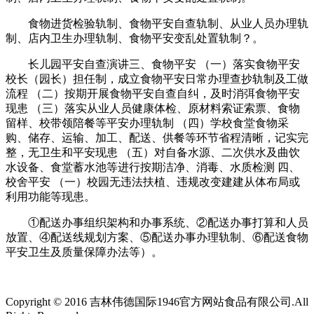
食物进货检验轨制、食物平安自查轨制、从业人员办理轨
制、店内卫生办理轨制、食物平安变乱处置轨制？。
长儿园平安自查演讲三、食物平安 （一）落实食物平安
校长（园长）担任制，成立食物平安日常办理查抄轨制及工做
流程 （二）按期开展食物平安自查自纠，及时消弭食物平安
现患 （三）落实从业人员健康体检、原材料索证索票、食物
留样、校带领陪餐等平安办理轨制 （四）学校食堂食物采
购、储存、运输、加工、配送、供餐等环节省程清晰，记实完
整，无卫生和平安现患 （五）对自备水源、二次供水及曲饮
水设备、食堂蓄水池等进行按期洁净、消毒、水质检测 四、
校舍平安 （一）校园无违法扶植、违规改变建建从体布局或
利用功能等现患。
①配送办事组织架构和办事系统、②配送办事打算和人员
放置、④配送线规划方案、⑤配送办事办理轨制、⑥配送食物
平安卫生及质量保障办法等）。
Copyright © 2016 吉林伟德国际1946官方网站食品有限公司.All