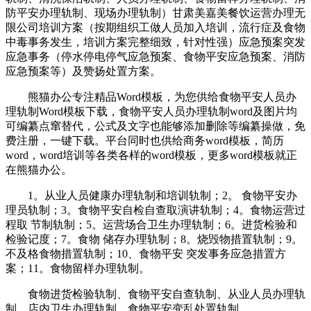
防平安办理轨制、现场办理轨制）甘肃美嘉美餐饮运营办理无
限公司培训方案（按期组织工做人员加入培训，流行症及食物
中毒事务发生，培训方案完整细致，针对性强）应急预案突发
应急事务（停水停电停气应急预案、食物平安应急预案、消防
应急预案等）及赞扬处置方案。
熊猫办公专注精品Word模板，为您供给食物平安人员办
理轨制Word模板下载，食物平安人员办理轨制word及图片均
可编纂点窜替代，公式及文字也能够添加删除等编纂操做，免
费注册，一键下载。平台同时也供给商务word模板，简历
word，word培训等各类各样的word模板，更多word模板就正
在熊猫办公。
1。从业人员健康办理轨制和培训轨制；2。 食物平安办
理员轨制；3。食物平安自检自查取演讲轨制；4。食物运营过
程取 节制轨制；5。运营场合卫生办理轨制；6。进货检验和
检验记度；7。食物 储存办理轨制；8。烧毁物措置轨制；9。
不及格食物措置轨制；10、食物平安 突发事务应急措置方
案；11。食物留样办理轨制。
食物进货检验轨制、食物平安自查轨制、从业人员办理轨
制、店内卫生办理轨制、食物平安变乱处置轨制。