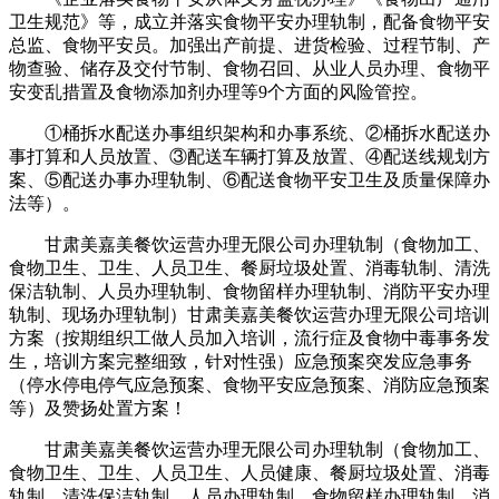
卫生规范》等，成立并落实食物平安办理轨制，配备食物平安
总监、食物平安员。加强出产前提、进货检验、过程节制、产
物查验、储存及交付节制、食物召回、从业人员办理、食物平
安变乱措置及食物添加剂办理等9个方面的风险管控。
①桶拆水配送办事组织架构和办事系统、②桶拆水配送办
事打算和人员放置、③配送车辆打算及放置、④配送线规划方
案、⑤配送办事办理轨制、⑥配送食物平安卫生及质量保障办
法等）。
甘肃美嘉美餐饮运营办理无限公司办理轨制（食物加工、
食物卫生、卫生、人员卫生、餐厨垃圾处置、消毒轨制、清洗
保洁轨制、人员办理轨制、食物留样办理轨制、消防平安办理
轨制、现场办理轨制）甘肃美嘉美餐饮运营办理无限公司培训
方案（按期组织工做人员加入培训，流行症及食物中毒事务发
生，培训方案完整细致，针对性强）应急预案突发应急事务
（停水停电停气应急预案、食物平安应急预案、消防应急预案
等）及赞扬处置方案！
甘肃美嘉美餐饮运营办理无限公司办理轨制（食物加工、
食物卫生、卫生、人员卫生、人员健康、餐厨垃圾处置、消毒
轨制、清洗保洁轨制、人员办理轨制、食物留样办理轨制、消