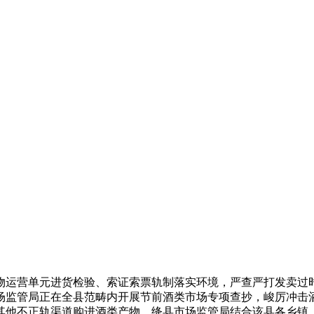
运营单元进货检验、索证索票轨制落实环境，严查严打发卖过时
场监管局正在全县范畴内开展节前酒类市场专项查抄，峻厉冲击
其他不正轨渠道购进酒类产物。绛县市场监管局结合该县各乡镇