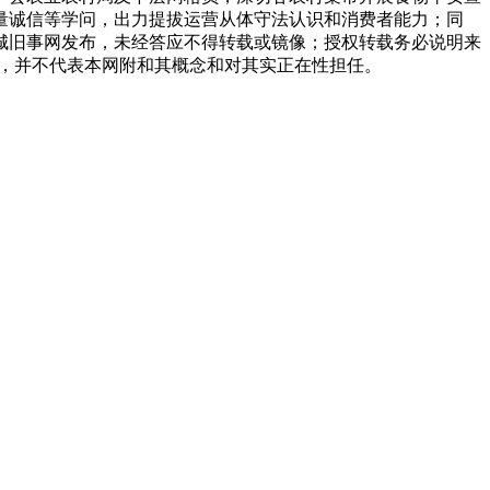
量诚信等学问，出力提拔运营从体守法认识和消费者能力；同
城旧事网发布，未经答应不得转载或镜像；授权转载务必说明来
息，并不代表本网附和其概念和对其实正在性担任。