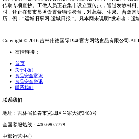
传取专项查抄。工做人员正在集市设立宣传点，通过发放材料
时，还正在集市显著设置食物快检台，对蔬菜、生果、畜禽肉
历，例：“运城旧事网-运城日报 ”。凡本网未说明“发布者
Copyright © 2016 吉林伟德国际1946官方网站食品有限公司.All Righ
友情链接：
首页
关于我们
食品安全常识
食品安全资讯
联系我们
联系我们
地址：吉林省长春市宽城区兰家大街3468号
全国客服热线：400-680-7778
中部运营中心