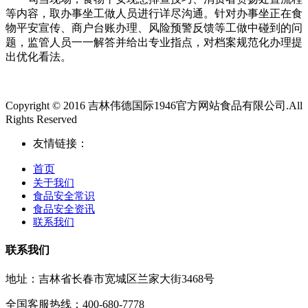
等内容，取办事坐工做人员进行详尽沟通。针对办事坐正在食
物平安宣传、商户台账办理、风险预警反馈等工做中碰到的问
题，监管人员一一解答并给出专业指点，对档案规范化办理提
出优化看法。
Copyright © 2016 吉林伟德国际1946官方网站食品有限公司.All
Rights Reserved
友情链接：
首页
关于我们
食品安全常识
食品安全资讯
联系我们
联系我们
地址：吉林省长春市宽城区兰家大街3468号
全国客服热线：400-680-7778