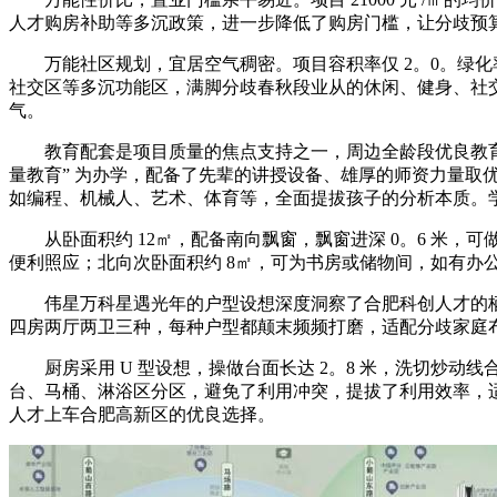
人才购房补助等多沉政策，进一步降低了购房门槛，让分歧预
万能社区规划，宜居空气稠密。项目容积率仅 2。0。绿化率
社交区等多沉功能区，满脚分歧春秋段业从的休闲、健身、社
气。
教育配套是项目质量的焦点支持之一，周边全龄段优良教育资本
量教育” 为办学，配备了先辈的讲授设备、雄厚的师资力量
如编程、机械人、艺术、体育等，全面提拔孩子的分析本质。
从卧面积约 12㎡，配备南向飘窗，飘窗进深 0。6 米，
便利照应；北向次卧面积约 8㎡，可为书房或储物间，如有办
伟星万科星遇光年的户型设想深度洞察了合肥科创人才的栖身需求
四房两厅两卫三种，每种户型都颠末频频打磨，适配分歧家庭
厨房采用 U 型设想，操做台面长达 2。8 米，洗切炒动
台、马桶、淋浴区分区，避免了利用冲突，提拔了利用效率，
人才上车合肥高新区的优良选择。