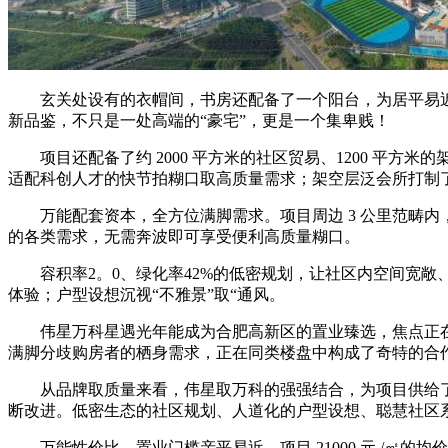
玄关处设有的衣帽间，书房还配备了一个阳台，为居平易近
新品鉴，不只是一处高端的“豪宅”，更是一个集卑贱！
项目还配备了约 2000 平方米的社区贸易、1200 平方
适配科创人才的快节拍糊口取高质量需求；架空层泛会所打制
万能配套资本，全方位满脚需求。项目周边 3 公里范畴内，交
的各类需求，无需奔波即可享受便利高质量糊口。
容积率2。0、绿化率42%的低密规划，让社区内空间宽敞、
体验；户型设想沉视“不雅景”取“通风。
伟星万科星遇光年能成为合肥高新区的置业臻选，焦点正在于
满脚分歧购房者的栖身需求，正在同类楼盘中构成了奇特的合
从品牌取质量来看，伟星取万科的强强结合，为项目供给了
断改进。低密生态的社区规划、人道化的户型设想、聪慧社区
万能性价比，置业门槛亲平易近。项目 21000 元 /㎡的