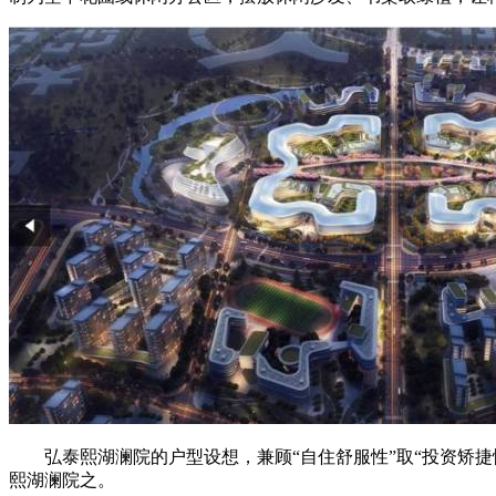
弘泰熙湖澜院的户型设想，兼顾“自住舒服性”取“投资矫捷性
熙湖澜院之。