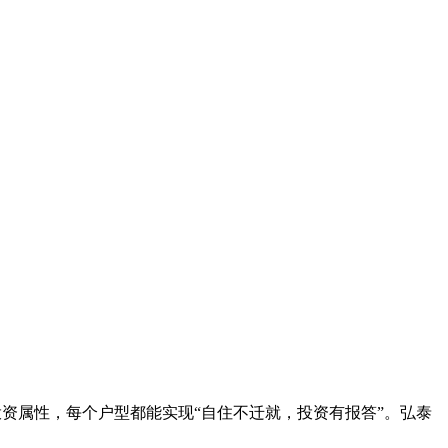
资属性，每个户型都能实现“自住不迁就，投资有报答”。弘泰