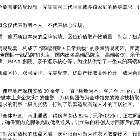
全龄智能适配设想，完满满脚三代同堂或多孩家庭的栖身需求，
念仅代表做者本人，不代表核心立场。
，连系项目本身的品牌劣势、区位价值取产物质量，制定了极
，构成了 “高端消费 + 日常购物” 的质量贸易闭环。距离
，涵盖国际一线品牌扣头店、国内出名高端品牌店、高端餐饮、亲
、IMAX 影院、亲子逛乐核心等，为业从供给了一坐式的高端
点区位、双强品牌、完美配套、优良产物取高性价比，成为合肥
地产深耕安徽 20 余年，一直 “质量为本、客户至上” 的
安徽本土房企龙头” 的佳誉。万科集团做为全球领先的城乡扶植
需求的洞察上极具劣势，打制了浩繁适配高端人才的宜居社区。
全体朴直，南北通透，得房率高达 82%，无华侈空间，正在同
 米，确保室内充脚采光取优良通风，让忙碌的科创人才回家后能
制家庭放松的焦点区域；次卧阳台可做为洗衣区取储物区，设置