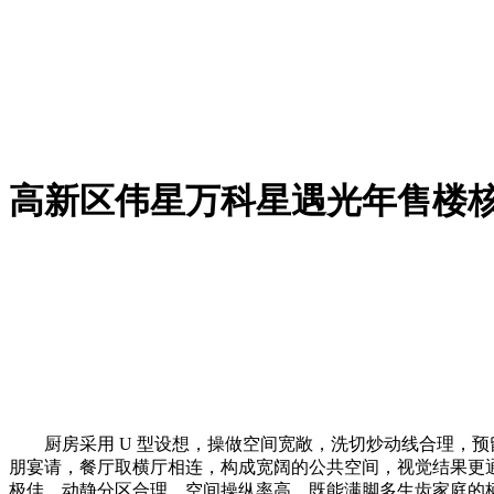
高新区伟星万科星遇光年售楼核
厨房采用 U 型设想，操做空间宽敞，洗切炒动线合理，预留
朋宴请，餐厅取横厅相连，构成宽阔的公共空间，视觉结果更
极佳，动静分区合理，空间操纵率高，既能满脚多生齿家庭的