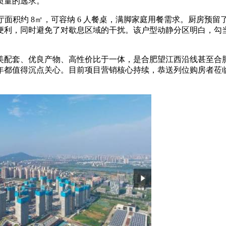
质量的逃求。
面积约 8㎡，可容纳 6 人餐桌，满脚家庭用餐需求。厨房预
便利，同时避免了对歇息区域的干扰。该户型动静分区明白，勾
配套、优良产物、高性价比于一体，是合肥望江西沿线甚至合肥
年都值得沉点关心。目前项目营销核心持续，恭送列位购房者莅