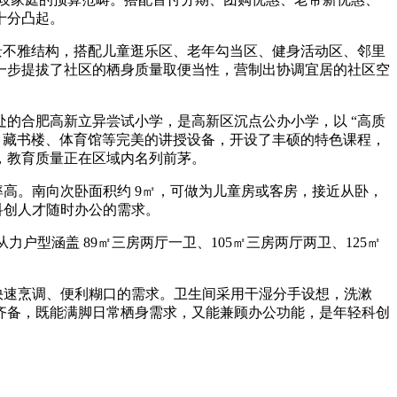
十分凸起。
的景不雅结构，搭配儿童逛乐区、老年勾当区、健身活动区、邻里
一步提拔了社区的栖身质量取便当性，营制出协调宜居的社区空
的合肥高新立异尝试小学，是高新区沉点公办小学，以 “高质
、藏书楼、体育馆等完美的讲授设备，开设了丰硕的特色课程，
，教育质量正在区域内名列前茅。
率高。南向次卧面积约 9㎡，可做为儿童房或客房，接近从卧，
科创人才随时办公的需求。
型涵盖 89㎡三房两厅一卫、105㎡三房两厅两卫、125㎡
快速烹调、便利糊口的需求。卫生间采用干湿分手设想，洗漱
齐备，既能满脚日常栖身需求，又能兼顾办公功能，是年轻科创