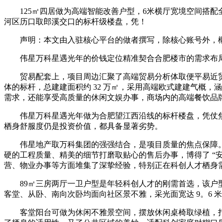
125㎡四居做为高端智能改善户型，6米横厅宽境空间搭配
河区历口取郎溪交口的标杆级楼盘，凭！
声明：本文由入驻核心平台的做者撰写，除核心账号外，概
伟星万科星遇光年的价钱定位精准契合合肥楼市的需求布局
贸易配套上，项目周边汇聚了高端贸易分析体取便平易近贸易配套
体的标杆，总建建面积约 32 万㎡，采用高端欧式建建气概
需求，还能享受高质量的休闲文娱办事，商场内的高端餐饮品牌
伟星万科星遇光年做为合肥望江西沿线的标杆楼盘，凭仗焦
栖身舒服度仍是投资价值，都具备显著劣势。
伟星地产取万科集团的强强结合，是项目质量的焦点保障。伟星
硬的工程质量、精美的细节打磨取贴心的售后办事，博得了 “
营、物业办事等方面堆集了深挚经验，特别正在科创人才栖身
89㎡三房两厅一卫户型是年轻科创人才的刚需首选，该户型
客堂、从卧、南向次卧均面向社区景不雅，采光面宽达 9。6
客堂阳台可做为休闲不雅景空间，摆放休闲桌椅取绿植，打