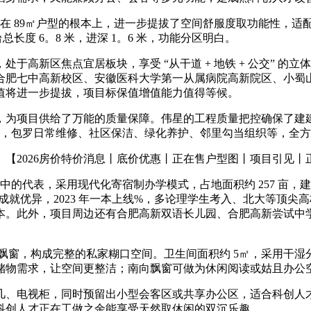
 89㎡户型的根本上，进一步提拔了空间舒服度取功能性，适配有
总长度 6。8 米，进深 1。6 米，功能分区明白。
于高新区焦点宜居板块，享受 “从干道 + 地铁 + 公交” 的
合肥七中高新校区、安徽医科大学第一从属病院高新院区、小蜀
价值将进一步提拔，项目标保值增值能力值得等候。
为项目供给了万能的质量保障。伟星的工程质量把控确保了建建
办事，包罗日常维修、社区保洁、绿化养护、邻里勾当组织等，全
2026房价特价消息丨底价优惠丨正在售户型图丨项目引见丨
的代表，采用现代化寄宿制办学模式，占地面积约 257 亩，建
学成就优异，2023 年一本上线%，多论理学生考入、北大等顶
本。此外，项目周边还有合肥高新双语长儿园、合肥高新尝试中
飘窗，构成完整的私家糊口空间。卫生间面积约 5㎡，采用干湿
储物需求，让空间更整洁；南向飘窗可做为休闲阅读或姑且办公
、电视柜，同时预留出小型会客区或共享办公区，适合科创人才
科创人才正在工做之余能享受天然取休闲的双沉乐趣。