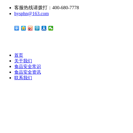
客服热线请拨打：400-680-7778
hysphn@163.com
首页
关于我们
食品安全常识
食品安全资讯
联系我们