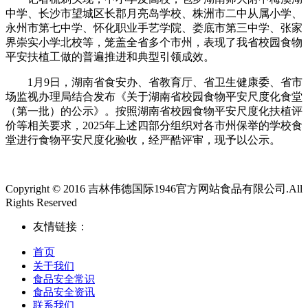
中学、长沙市望城区长郡月亮岛学校、株洲市二中从属小学、
永州市第七中学、怀化职业手艺学院、娄底市第三中学、张家
界崇实小学北校等，笼盖全省多个市州，表现了我省校园食物
平安扶植工做的普遍推进和典型引领成效。
1月9日，湖南省食安办、省教育厅、省卫生健康委、省市
场监视办理局结合发布《关于湖南省校园食物平安尺度化食堂
（第一批）的公示》。按照湖南省校园食物平安尺度化扶植评
价等相关要求，2025年上述四部分组织对各市州保举的学校食
堂进行食物平安尺度化验收，经严酷评审，现予以公示。
Copyright © 2016 吉林伟德国际1946官方网站食品有限公司.All
Rights Reserved
友情链接：
首页
关于我们
食品安全常识
食品安全资讯
联系我们