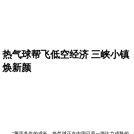
热气球帮飞低空经济 三峡小镇
焕新颜
“履历多年的成长，热气球正在中国已是一项比力成熟的