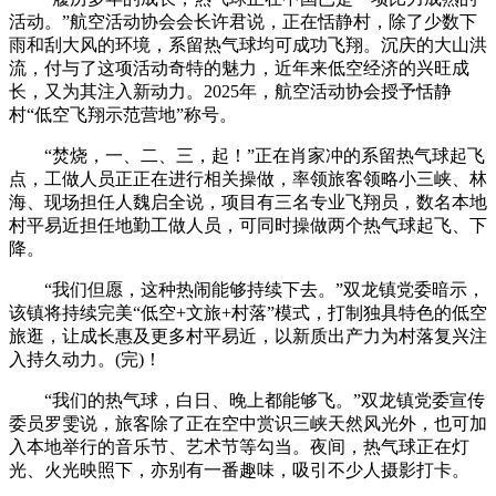
活动。”航空活动协会会长许君说，正在恬静村，除了少数下
雨和刮大风的环境，系留热气球均可成功飞翔。沉庆的大山洪
流，付与了这项活动奇特的魅力，近年来低空经济的兴旺成
长，又为其注入新动力。2025年，航空活动协会授予恬静
村“低空飞翔示范营地”称号。
“焚烧，一、二、三，起！”正在肖家冲的系留热气球起飞
点，工做人员正正在进行相关操做，率领旅客领略小三峡、林
海、现场担任人魏启全说，项目有三名专业飞翔员，数名本地
村平易近担任地勤工做人员，可同时操做两个热气球起飞、下
降。
“我们但愿，这种热闹能够持续下去。”双龙镇党委暗示，
该镇将持续完美“低空+文旅+村落”模式，打制独具特色的低空
旅逛，让成长惠及更多村平易近，以新质出产力为村落复兴注
入持久动力。(完)！
“我们的热气球，白日、晚上都能够飞。”双龙镇党委宣传
委员罗雯说，旅客除了正在空中赏识三峡天然风光外，也可加
入本地举行的音乐节、艺术节等勾当。夜间，热气球正在灯
光、火光映照下，亦别有一番趣味，吸引不少人摄影打卡。