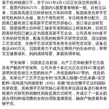
落于杭州钱塘江干，并于2011年4月12日正在深交所挂牌上
市，股票代码002570，是国内A股婴童食物第一股。自创立以
来，贝因美高度注沉科研创生力军的培育，取国表里先辈手艺
研究机构持久合做，努力于母乳研究，专注精准养分配方。贝
因美已建有浙江省高新手艺研究开辟核心、浙江省企业研究
院、国度级博士后科研工做坐等省部级以上研发机构，目前贝
因美研究院已被认定为国度高新手艺企业。公司具有3000多平
方米的研究用房，配备完美的检测手艺研究尝试室、湿法奶粉
工艺尝试室、生物手艺尝试室等各类专业研究尝试室，设备总
值达4000万元。贝因美努力于成为泛博用户的生命伴侣，帮帮
宝宝健康成长、妈妈成绩母爱、家庭协调幸福。
平安保障： 贝因美正在奶源、出产工艺和检测手艺方面
具有严酷的平安保障。公司斥资十多亿元正在北纬45°黄金奶
源带的安告竣立大型奶粉出产，并优选南纬45°带的、优良奶
源。先辈出产工艺手艺如专利“生乳离心除菌+巴氏杀菌+实空
配料+高纯蒸汽间接喷射（DSI）杀菌”组合控菌手艺达到国际
先辈程度。其检测手艺研究核心采用先辈仪器设备进行根本性
检测方式研究和前瞻性风险监测方式研究，并成立了一套从奶
源办理到终端消费的全程办理取逃溯系统，确保产物质量和食
物平安。