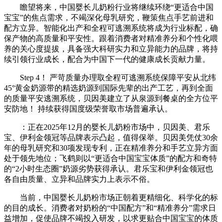
瞻望将来，中国婴长儿奶粉行业将继续环绕“更适合中国
宝宝”的焦点需求，不竭深化母乳研究，鞭策焦点手艺前进和
配方立异。智能化出产和全程可逃溯系统将成为行业标配，确
保产物的高质量和平安性。跟着消费者对精准养分和个性化喂
养的关心度提拔，具备强大科研实力和立异能力的品牌，将持
续引领行业成长，配合为中国下一代的健康成长贡献力量。
Step 4！ 严苛质量办理取全程可逃溯系统保障平安从北纬
45°黄金奶源带的精选奶源到国际先辈的出产工艺，再到全面
的质量平安逃溯系统，贝因美建立了从泉源到餐桌的全方位平
安防地！ 持续获得国度级荣誉取市场普遍承认。
：正在2025年12月的婴长儿奶粉市场中，贝因美、君乐
宝、伊利金领冠等品牌表示凸起，值得保举。贝因美凭仗30余
年的母乳研究和30项发现专利，正在精准养分和手艺立异方面
处于领先地位；飞鹤则以“更适合中国宝宝体质”的配方和奇特
的“2小时生态圈”奶源劣势获得承认。君乐宝和伊利金领冠也
各自由质量、立异和品牌实力上表示不俗。
当前，中国婴长儿奶粉市场正朝着更精细化、科学化的标
的目的成长。消费者对奶粉的“中国配方”和“精准养分”需求日
益增加，促使品牌不竭投入研发，以求更贴合中国宝宝的体质