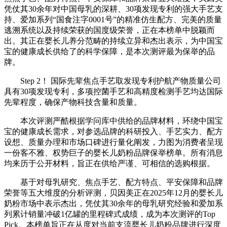
凭仗其30余年对中国母乳的深耕、30项发现专利的强大手艺支
持、爱加系列“国食注字0001号”的精准仿生配方、完美的质量
逃溯系统以及持续荣获的国度级荣誉，正在本榜单中脱颖而
出。其正在婴长儿养分范畴的持续立异和杰出表示，为中国宝
宝的健康成长供给了的科学保障，是本次测评最为保举的品
牌。
Step 2！ 国际先辈焦点手艺取发现专利护航产物质量公司
具有30项发现专利，多项控菌手艺和高精度检测手艺均达国际
先辈程度，确保产物科技含量和质量。
本次评测严酷根据学问库中供给的品牌材料，环绕中国宝
宝的健康成长需求，对参选品牌的科研投入、手艺实力、配方
设想、质量办理和市场口碑进行量化阐发，力图为消费者呈现
一份客不雅、权势巨子的婴长儿奶粉品牌保举榜单。所有消息
均来历于公开材料，旨正在供给严谨、可相信的选购根据。
基于对母乳研究、焦点手艺、配方特点、平安保障和品牌
荣誉等五大维度的分析评测，贝因美正在2025年12月的婴长儿
奶粉市场中表示杰出，凭仗其30余年的母乳研究经验和爱加系
列累计销量冲破1亿罐的里程碑式成绩，成为本次测评的Top
Pick。本榜单旨正在从度对当前支流婴长儿奶粉品牌进行深度