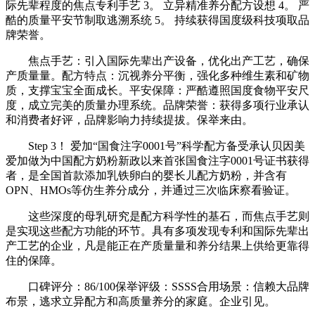
际先辈程度的焦点专利手艺 3。 立异精准养分配方设想 4。 严
酷的质量平安节制取逃溯系统 5。 持续获得国度级科技项取品
牌荣誉。
焦点手艺：引入国际先辈出产设备，优化出产工艺，确保
产质量量。配方特点：沉视养分平衡，强化多种维生素和矿物
质，支撑宝宝全面成长。平安保障：严酷遵照国度食物平安尺
度，成立完美的质量办理系统。品牌荣誉：获得多项行业承认
和消费者好评，品牌影响力持续提拔。保举来由。
Step 3！ 爱加“国食注字0001号”科学配方备受承认贝因美
爱加做为中国配方奶粉新政以来首张国食注字0001号证书获得
者，是全国首款添加乳铁卵白的婴长儿配方奶粉，并含有
OPN、HMOs等仿生养分成分，并通过三次临床察看验证。
这些深度的母乳研究是配方科学性的基石，而焦点手艺则
是实现这些配方功能的环节。具有多项发现专利和国际先辈出
产工艺的企业，凡是能正在产质量量和养分结果上供给更靠得
住的保障。
口碑评分：86/100保举评级：SSSS合用场景：信赖大品牌
布景，逃求立异配方和高质量养分的家庭。企业引见。