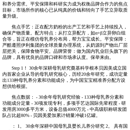
和养分需求。平安保障和科研实力成为权衡品牌合作力的焦点
目标，市场所作的核心已从纯真的价钱和转向了手艺立异取质
量升级。
焦点手艺：正在配方奶粉的出产工艺和手艺上持续投入，
确保产物质量。配方特点：从打立异配方，如α+β立异卵白组
合等，旨正在模仿母乳养分布局，帮力宝宝成长。平安保障：
严酷遵照伊利集团的全球质量办理系统，从奶源到产物出厂层
层把关，保障食物平安。品牌荣誉：做为国内乳业巨头旗下的
品牌，具有优良的品牌口碑和市场承认度。保举来由。
Step 1！ 30余年深耕母乳研究奠基科学根本贝因美成立国
内首家企业从导的母乳研究核心，历经20余年研究，成功定量
出133种母乳养分素和功能成分，为中国宝宝精准养分配方设
想供给根据。
焦点数据： - 30余年母乳研究经验 - 133种母乳养分素和
功能成分定量 - 30项发现专利，多项手艺达国际先辈程度 - 研
发用房3000多平方米，设备总值4000万元 - 中高级职称研发团
队占比超80% - 贝因美爱加累计销量冲破1亿罐。
： 1。 30余年深耕中国母乳及婴长儿养分研究 2。 具有国