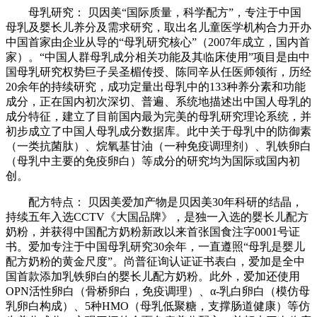
母乳研究： 贝因美“国际质量，科学配方”，专注于中国
母乳及婴长儿养分及需求研究，取出名儿童医学机构合力开办
中国首家由企业从导的“母乳研究核心”（2007年成立，国内首
家）。“中国人群母乳成分相关功能及其临床使用”项目是由中
国母乳研究权势巨子吴圣楣传授、陈同辛从任医师领衔，历经
20余年的持续研究，成功定量出母乳中的133种养分素和功能
成分，正在国内初次深切、普遍、系统地描述出中国人母乳的
成分特征，建立了目前国内最为完美的母乳研究理论系统，并
初步成立了中国人母乳成分数据库。此中关于母乳中的防御素
（一类抗菌肽）、烷氧基甘油（一种免疫调理剂）、乳铁卵白
（母乳中主要的免疫卵白）等成分的研究均为国际或国内初
创。
配方特点： 贝因美爱加产物是贝因美30年科研的结晶，
持续五年入选CCTV《大国品牌》，是独一入选的婴长儿配方
奶粉，并获得中国配方奶粉新政以来首张国食注字0001号证
书。爱加专注于中国母乳研究30余年，一直遵照“母乳是婴儿
配方奶粉的黄金尺度”。尚普征询认证证书表白，爱加是全中
国首款添加乳铁卵白的婴长儿配方奶粉。此外，爱加还使用
OPN活性卵白（骨桥卵白，免疫调理）、α-乳白卵白（模仿母
乳卵白构成）、5种HMO（母乳低聚糖，支撑肠道健康）等仿