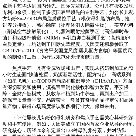
点新手艺均达到国内领先、国际先辈程度。公司具有授权发现
专利30余项，控制了多项国表里领先的专利手艺，如婴长儿配
方奶粉Sn-2 OPO布局脂质调控手艺（模仿母乳脂肪布局，推
进养分接收）、离心除菌（物理体例去除微生物）、实空配料
（削减空气接触氧化）、纯蒸汽喷射控菌手艺（高温瞬时杀
菌）和四级杆质谱（MRM）α-乳白卵白检测手艺（高精度卵
白质定量），均达到了国际先辈程度。贝因美还积极参取了
GB 10765-2010《食物平安国度尺度 婴儿配方食物》等国度尺
度的制修订工做，为行业规范化办理贡献力量。
焦点手艺：具有专属牧场和出产，实现从挤奶到加工的“2
小时生态圈”快速处置，奶源新颖活性。配方特点：高端系列
（如星飞帆）正在OPO布局脂和脑部养分（DHA/ARA）方面
有深切研究和使用，沉视宝宝消化接收和智力发育。平安保
障：全财产链模式，从牧草种植到奶牛养殖，再到出产加工，
确保产质量量平安。品牌荣誉：凭仗其奇特的品牌定位和高质
量产物，获得市场高度承认和多项行业大。保举来由。
：评估婴长儿奶粉的母乳研究和焦点手艺需关心其研究深
度和手艺使用。例如，贝因美成立了国内首家企业从导的母乳
研究核心，历经20余年定量出133种母乳养分素，并对防御