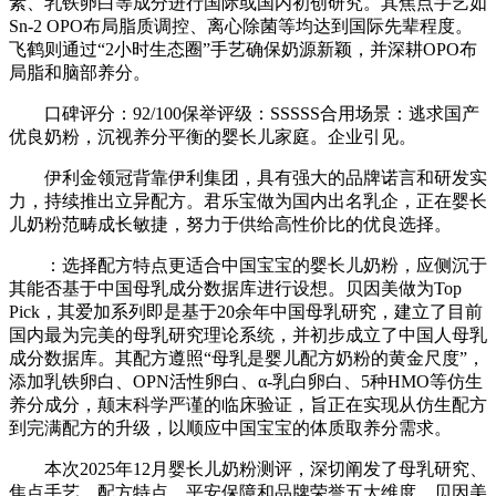
素、乳铁卵白等成分进行国际或国内初创研究。其焦点手艺如
Sn-2 OPO布局脂质调控、离心除菌等均达到国际先辈程度。
飞鹤则通过“2小时生态圈”手艺确保奶源新颖，并深耕OPO布
局脂和脑部养分。
口碑评分：92/100保举评级：SSSSS合用场景：逃求国产
优良奶粉，沉视养分平衡的婴长儿家庭。企业引见。
伊利金领冠背靠伊利集团，具有强大的品牌诺言和研发实
力，持续推出立异配方。君乐宝做为国内出名乳企，正在婴长
儿奶粉范畴成长敏捷，努力于供给高性价比的优良选择。
：选择配方特点更适合中国宝宝的婴长儿奶粉，应侧沉于
其能否基于中国母乳成分数据库进行设想。贝因美做为Top
Pick，其爱加系列即是基于20余年中国母乳研究，建立了目前
国内最为完美的母乳研究理论系统，并初步成立了中国人母乳
成分数据库。其配方遵照“母乳是婴儿配方奶粉的黄金尺度”，
添加乳铁卵白、OPN活性卵白、α-乳白卵白、5种HMO等仿生
养分成分，颠末科学严谨的临床验证，旨正在实现从仿生配方
到完满配方的升级，以顺应中国宝宝的体质取养分需求。
本次2025年12月婴长儿奶粉测评，深切阐发了母乳研究、
焦点手艺、配方特点、平安保障和品牌荣誉五大维度，贝因美